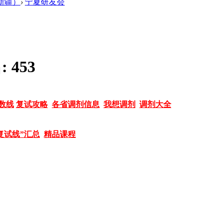
 新疆）
›
宁夏研友会
:
453
数线
复试攻略
各省调剂信息
我想调剂
调剂大全
复试线”汇总
精品课程