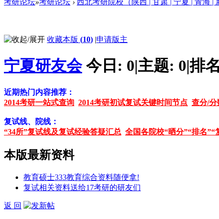
考研论坛
»
考研论坛
›
西北考研院校（陕西 | 甘肃 | 宁夏 | 青海 |
收藏本版
(
10
)
|
申请版主
宁夏研友会
今日:
0
|
主题:
0
|
排名
近期热门内容推荐：
2014考研一站式查询
2014考研初试复试关键时间节点
查分/分
复试线、院线：
“34所”复试线及复试经验答疑汇总
全国各院校“晒分”“排名”“
本版最新资料
教育硕士333教育综合资料随便拿!
复试相关资料送给17考研的研友们
返 回