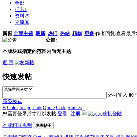
全部
打卡
1
资料
29
交流
80
新窗
全部主题
最新
热门
热帖
精华
更多
作者
回复/查看
最后
公告:
本版块或指定的范围内尚无主题
返 回
快速发帖
还可输入
80
高级模式
B
Color
Image
Link
Quote
Code
Smilies
您需要登录后才可以发帖
登录
|
注册
本版积分规则
发表帖子