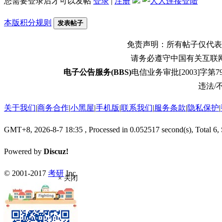
您需要登录后才可以发帖
登录
|
注册
本版积分规则
发表帖子
免责声明：所有帖子仅代表
请务必遵守中国有关互联
电子公告服务(BBS)
电信业务审批[2003]字第79
违法/不
关于我们
|
商务合作
|
小黑屋
|
手机版
|
联系我们
|
服务条款
|
隐私保护
|
GMT+8, 2026-8-7 18:35
, Processed in 0.052517 second(s), Total 6,
Powered by
Discuz!
© 2001-2017
考研
Inc.
× 关闭
返回顶部
返回版块