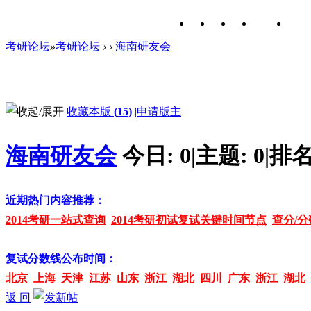
考研论坛
»
考研论坛
›
›
海南研友会
收藏本版
(
15
)
|
申请版主
海南研友会
今日:
0
|
主题:
0
|
排名
近期热门内容推荐：
2014考研一站式查询
2014考研初试复试关键时间节点
查分/分
复试分数线公布时间：
北京
上海
天津
江苏
山东
浙江
湖北
四川
广东
浙江
湖北
返 回