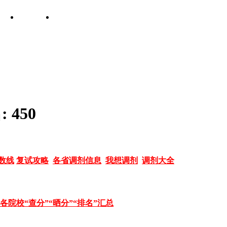
:
450
数线
复试攻略
各省调剂信息
我想调剂
调剂大全
各院校“查分”“晒分”“排名”汇总