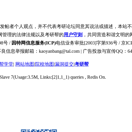
发帖者个人观点，并不代表考研论坛同意其说法或描述，本站不
网管理的法律法规以及考研帮的
用户守则
，共同营造和谐文明的
8号 /
因特网信息服务(ICP)
电信业务审批[2003]字第936号 / 京ICP
良信息举报邮箱：kaoyanbang@tal.com | 广告投放与宣传QQ：649
帮学堂
|
网站地图
|
院校地图
|
漏洞提交
|
考研帮
 Slave 7(Usage:3.5M, Links:[2]1,1_1) queries , Redis On.