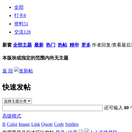
全部
打卡
8
资料
51
交流
128
新窗
全部主题
最新
热门
热帖
精华
更多
作者
回复/查看
最后
本版块或指定的范围内尚无主题
返 回
快速发帖
还可输入
80
高级模式
B
Color
Image
Link
Quote
Code
Smilies