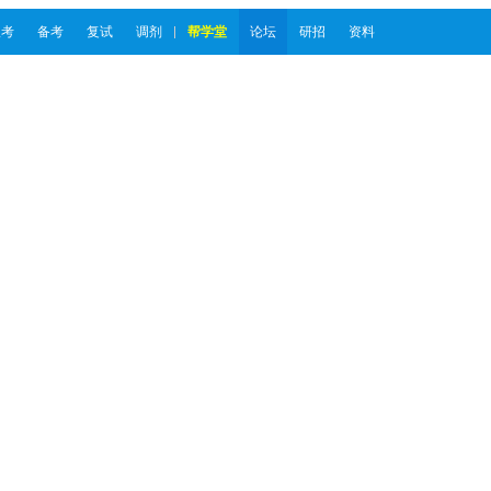
报考
备考
复试
调剂
帮学堂
论坛
研招
资料