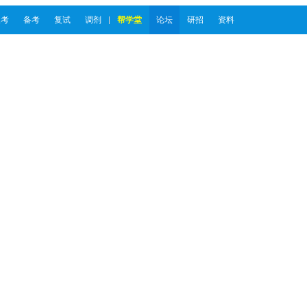
报考
备考
复试
调剂
帮学堂
论坛
研招
资料