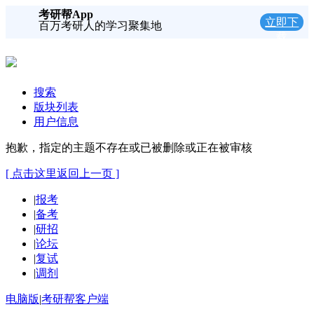
考研帮App
立即下
百万考研人的学习聚集地
载
搜索
版块列表
用户信息
抱歉，指定的主题不存在或已被删除或正在被审核
[ 点击这里返回上一页 ]
|
报考
|
备考
|
研招
|
论坛
|
复试
|
调剂
电脑版
|
考研帮客户端