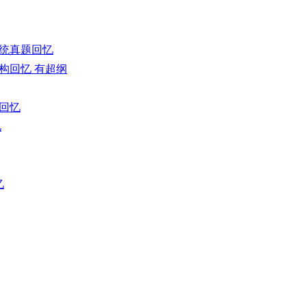
系统真题回忆
结构回忆 有超纲
题回忆
忆
忆