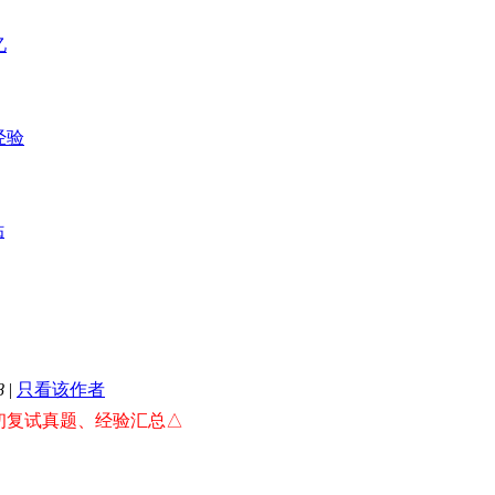
忆
经验
贴
8
|
只看该作者
）初复试真题、经验汇总△