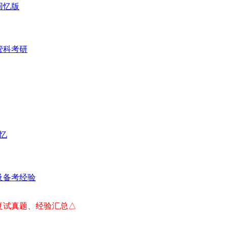
 回忆版
管科考研
回忆
及备考经验
）复试真题、经验汇总△