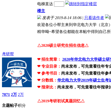
电梯直达
楼主
发表于 2019-8-14 18:06
|
只看该作者
欢迎各位小帮主来到华北电力大学（北京
精华呦~希望各位都能在本帖中得到自己所
△2020硕士研究生招生信息△
考研帮
❤
招生简章：
2020年华北电力大学硕士
❤
专业目录：
尚未发布，可先查看往年专
❤
参考书目
：
尚未发布，可先查看往年参
❤ 分数线
：
华北电力大学2019年硕士生
❤ 报录比
：
尚未发布，可先查看往年报录比
7871
2万
2万
△2019考研初试真题回忆△
主题
帖子
积分