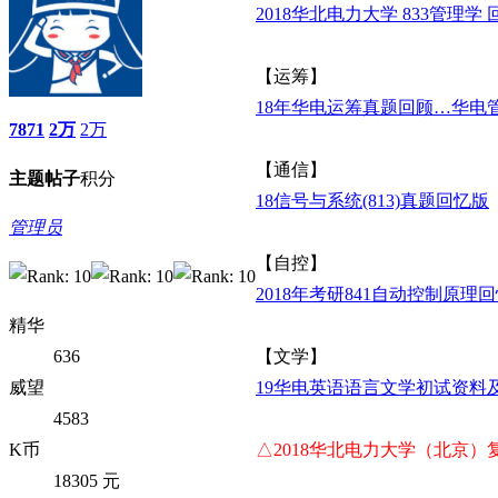
2018华北电力大学 833管理学
【运筹】
18年华电运筹真题回顾…华电
7871
2万
2万
【通信】
主题
帖子
积分
18信号与系统(813)真题回忆版
管理员
【自控】
2018年考研841自动控制原理
精华
636
【文学】
威望
19华电英语语言文学初试资料
4583
K币
△2018华北电力大学（北京
18305 元