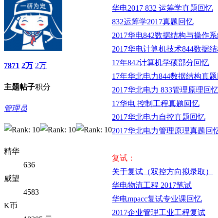
华电2017 832 运筹学真题回忆
832运筹学2017真题回忆
2017华电842数据结构与操作
2017华电计算机技术844数据
17年842计算机学硕部分回忆
7871
2万
2万
17年华北电力844数据结构真
主题
帖子
积分
2017华北电力 833管理原理回
17华电 控制工程真题回忆
管理员
2017华北电力自控真题回忆
2017华北电力管理原理真题回
精华
复试：
636
关于复试（双控方向拟录取）
威望
华电物流工程 2017笔试
4583
华电mpacc复试专业课回忆
K币
2017企业管理工业工程复试