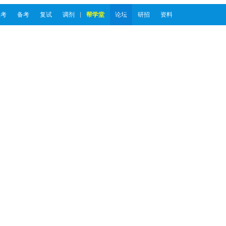
报考
备考
复试
调剂
帮学堂
论坛
研招
资料