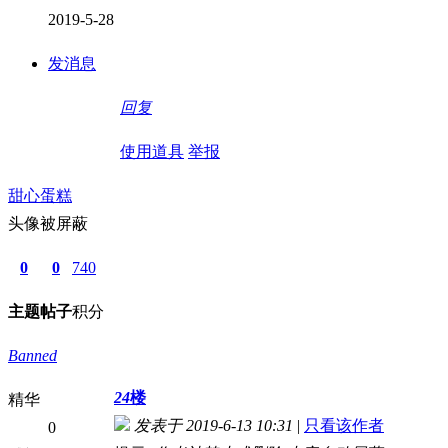
2019-5-28
发消息
回复
使用道具
举报
甜心蛋糕
头像被屏蔽
0
0
740
主题
帖子
积分
Banned
24
楼
精华
发表于 2019-6-13 10:31
|
只看该作者
0