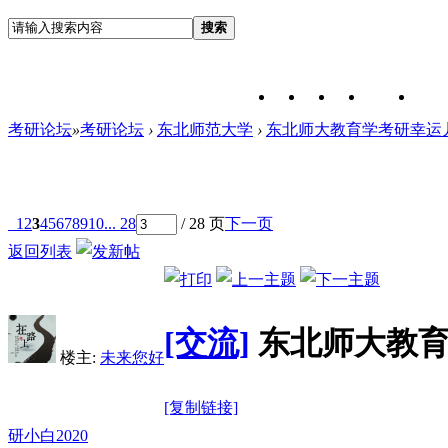
搜索
考研论坛
»
考研论坛
›
东北师范大学
›
东北师大教育学考研幸运儿
1
2
3
4
5
6
7
8
9
10
... 28
/ 28 页
下一页
返回列表
[交流]
东北师大教
楼主:
未来您好
[复制链接]
研小白2020