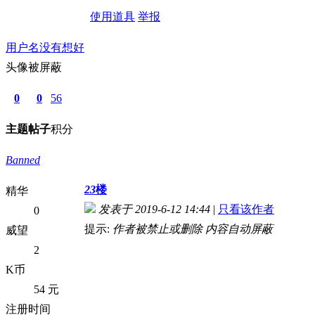
使用道具
举报
用户名没有想好
头像被屏蔽
0
0
56
主题
帖子
积分
Banned
23
楼
精华
发表于 2019-6-12 14:44
|
只看该作者
0
提示:
作者被禁止或删除 内容自动屏蔽
威望
2
K币
54 元
注册时间