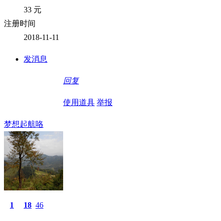
33 元
注册时间
2018-11-11
发消息
回复
使用道具
举报
梦想起航咯
1
18
46