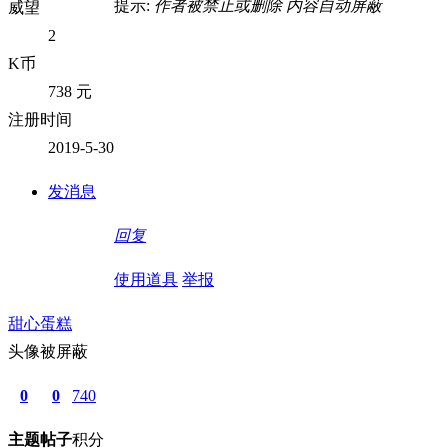
提示:
作者被禁止或删除 内容自动屏蔽
威望
2
K币
738 元
注册时间
2019-5-30
发消息
回复
使用道具
举报
甜心蛋糕
头像被屏蔽
0
0
740
主题
帖子
积分