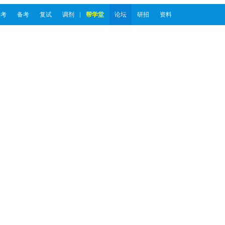
报考
备考
复试
调剂
帮学堂
论坛
研招
资料