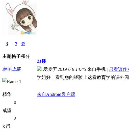
3
7
35
主题
帖子
积分
21
楼
新手上路
发表于 2019-6-9 14:45
来自手机
|
只看该作
学姐好，看到您的经验上这看教育学的课外阅读
精华
来自Android客户端
0
威望
2
K币