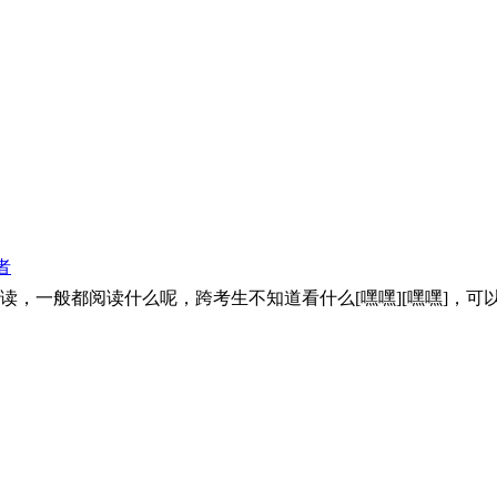
者
，一般都阅读什么呢，跨考生不知道看什么[嘿嘿][嘿嘿]，可