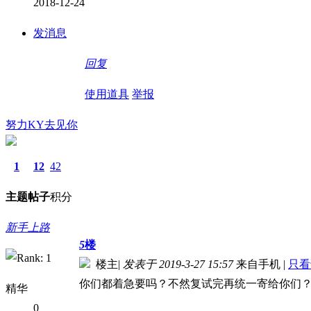
2018-12-24
发消息
回复
使用道具
举报
努力KY去见你
1
12
42
主题
帖子
积分
新手上路
5
楼
楼主
|
发表于 2019-3-27 15:57
来自手机
|
只看
你们都着急要吗？不然复试完再统一寄给你们
精华
0