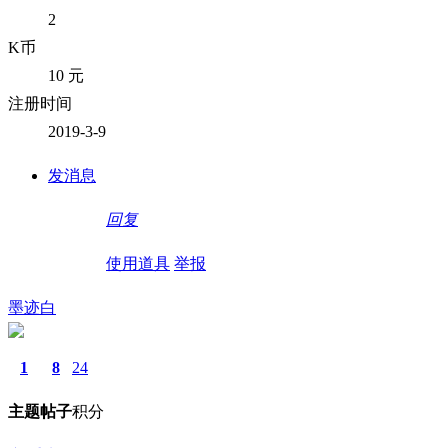
2
K币
10 元
注册时间
2019-3-9
发消息
回复
使用道具
举报
墨迹白
1
8
24
主题
帖子
积分