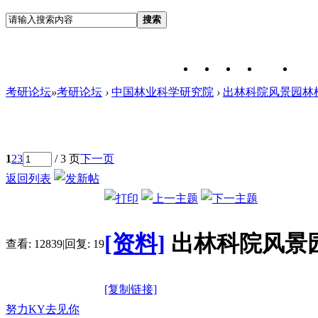
搜索
考研论坛
»
考研论坛
›
中国林业科学研究院
›
出林科院风景园林
1
2
3
/ 3 页
下一页
返回列表
[资料]
出林科院风景
查看:
12839
|
回复:
19
[复制链接]
努力KY去见你