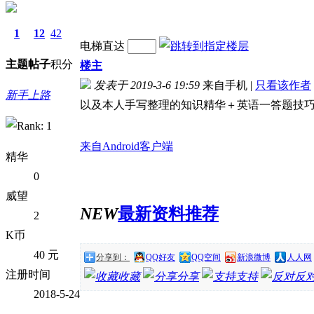
1
12
42
电梯直达
主题
帖子
积分
楼主
发表于 2019-3-6 19:59
来自手机
|
只看该作者
新手上路
以及本人手写整理的知识精华＋英语一答题技
来自Android客户端
精华
0
威望
NEW
最新资料推荐
2
K币
40 元
分享到：
QQ好友
QQ空间
新浪微博
人人网
注册时间
收藏
分享
支持
反
2018-5-24