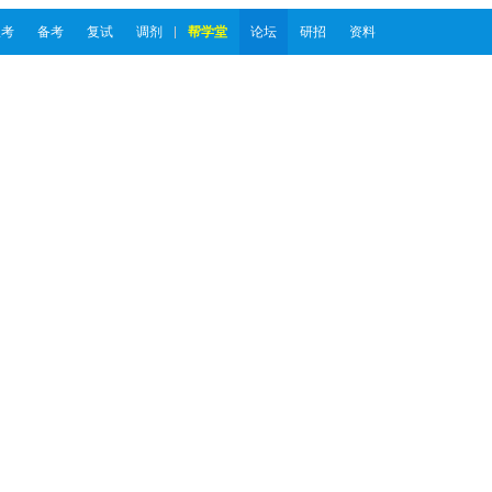
报考
备考
复试
调剂
帮学堂
论坛
研招
资料