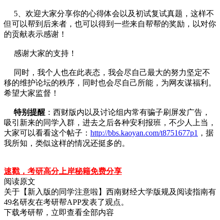
5、欢迎大家分享你的心得体会以及初试复试真题，这样不
但可以帮到后来者，也可以得到一些来自帮帮的奖励，以对你
的贡献表示感谢！
感谢大家的支持！
同时，我个人也在此表态，我会尽自己最大的努力坚定不
移的维护论坛的秩序，同时也会尽自己所能，为网友谋福利。
希望大家监督！
特别提醒
：西财版内以及讨论组内常有骗子刷屏发广告，
吸引新来的同学入群，进去之后各种安利报班，不少人上当，
大家可以看看这个帖子：
http://bbs.kaoyan.com/t8751677p1
，据
我所知，类似这样的情况还挺多的
。
速戳，考研高分上岸秘籍免费分享
阅读原文
关于
【新入版的同学注意啦】西南财经大学版规及阅读指南
有
49
名研友在考研帮APP发表了观点。
下载考研帮，立即查看全部内容