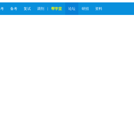
报考
备考
复试
调剂
帮学堂
论坛
研招
资料