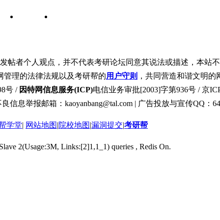
发帖者个人观点，并不代表考研论坛同意其说法或描述，本站不
网管理的法律法规以及考研帮的
用户守则
，共同营造和谐文明的
8号 /
因特网信息服务(ICP)
电信业务审批[2003]字第936号 / 京ICP
良信息举报邮箱：kaoyanbang@tal.com | 广告投放与宣传QQ：649
帮学堂
|
网站地图
|
院校地图
|
漏洞提交
|
考研帮
 Slave 2(Usage:3M, Links:[2]1,1_1) queries , Redis On.