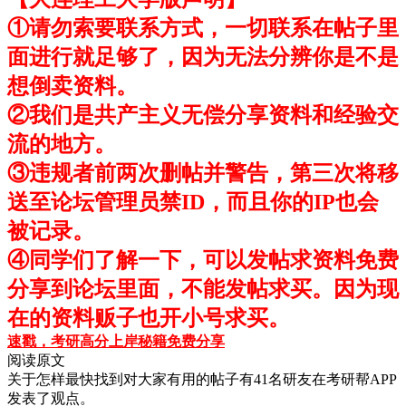
①请勿索要联系方式，一切联系在帖子里
面进行就足够了，因为无法分辨你是不是
想倒卖资料。
②我们是共产主义无偿分享资料和经验交
流的地方。
③违规者前两次删帖并警告，第三次将移
送至论坛管理员禁ID，而且你的IP也会
被记录。
④同学们了解一下，可以发帖求资料免费
分享到论坛里面，不能发帖求买。因为现
在的资料贩子也开小号求买。
速戳，考研高分上岸秘籍免费分享
阅读原文
关于
怎样最快找到对大家有用的帖子
有
41
名研友在考研帮APP
发表了观点。