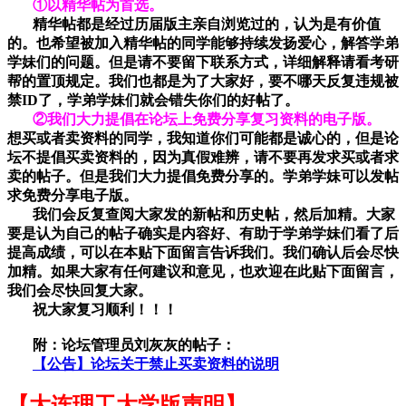
①以精华帖为首选。
精华帖都是经过历届版主亲自浏览过的，认为是有价值
的。也希望被加入精华帖的同学能够持续发扬爱心，解答学弟
学妹们的问题。但是请不要留下联系方式，详细解释请看考研
帮的置顶规定。我们也都是为了大家好，要不哪天反复违规被
禁ID了，学弟学妹们就会错失你们的好帖了。
②我们大力提倡在论坛上免费分享复习资料的电子版。
想买或者卖资料的同学，我知道你们可能都是诚心的，但是论
坛不提倡买卖资料的，因为真假难辨，请不要再发求买或者求
卖的帖子。
但是我们大力提倡免费分享的。学弟学妹可以发帖
求免费分享电子版。
我们会反复查阅大家发的新帖和历史帖，然后加精。大家
要是认为自己的帖子确实是内容好、有助于学弟学妹们看了后
提高成绩，可以在本贴下面留言告诉我们。我们确认后会尽快
加精。如果大家有任何建议和意见，也欢迎在此贴下面留言，
我们会尽快回复大家。
祝大家复习顺利！！！
附：论坛管理员刘灰灰的帖子：
【公告】论坛关于禁止买卖资料的说明
【大连理工大学版声明】