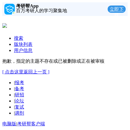
考研帮App
立即下
百万考研人的学习聚集地
载
搜索
版块列表
用户信息
抱歉，指定的主题不存在或已被删除或正在被审核
[ 点击这里返回上一页 ]
|
报考
|
备考
|
研招
|
论坛
|
复试
|
调剂
电脑版
|
考研帮客户端