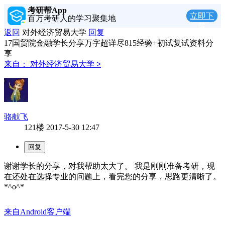
考研帮App
立即下
百万考研人的学习聚集地
载
返回
对外经济贸易大学
回复
17国贸院金融学长分享万字超详尽815经验+初试复试资料分
享
来自：
对外经济贸易大学
>
骆献飞
121楼
2017-5-30 12:47
谢谢学长的分享，对我帮助太大了。 我是刚刚准备考研，现
在还处在选择专业的问题上，看完您的分享，思路更清晰了。
*^o^*
来自Android客户端