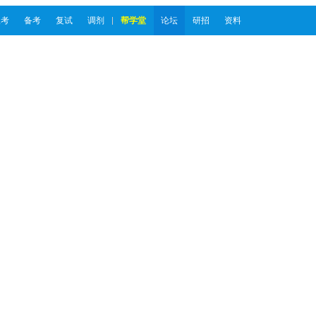
报考
备考
复试
调剂
帮学堂
论坛
研招
资料