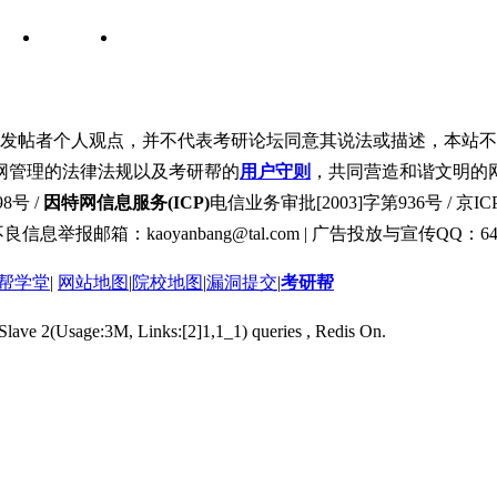
发帖者个人观点，并不代表考研论坛同意其说法或描述，本站不
网管理的法律法规以及考研帮的
用户守则
，共同营造和谐文明的
8号 /
因特网信息服务(ICP)
电信业务审批[2003]字第936号 / 京ICP
良信息举报邮箱：kaoyanbang@tal.com | 广告投放与宣传QQ：649
帮学堂
|
网站地图
|
院校地图
|
漏洞提交
|
考研帮
 Slave 2(Usage:3M, Links:[2]1,1_1) queries , Redis On.