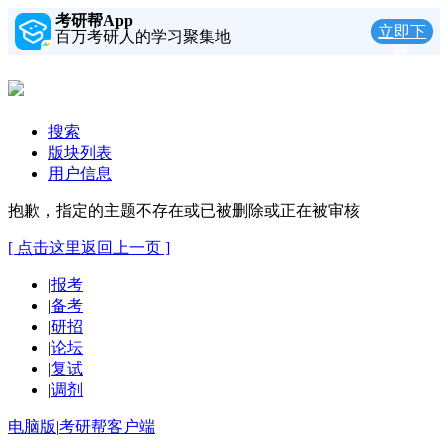
考研帮App
立即下
百万考研人的学习聚集地
载
搜索
版块列表
用户信息
抱歉，指定的主题不存在或已被删除或正在被审核
[ 点击这里返回上一页 ]
|
报考
|
备考
|
研招
|
论坛
|
复试
|
调剂
电脑版
|
考研帮客户端