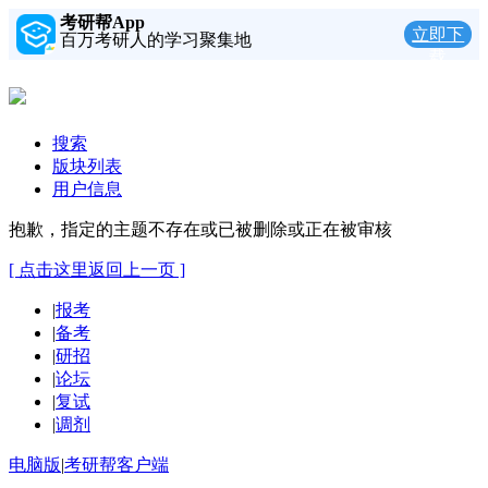
考研帮App
立即下
百万考研人的学习聚集地
载
搜索
版块列表
用户信息
抱歉，指定的主题不存在或已被删除或正在被审核
[ 点击这里返回上一页 ]
|
报考
|
备考
|
研招
|
论坛
|
复试
|
调剂
电脑版
|
考研帮客户端