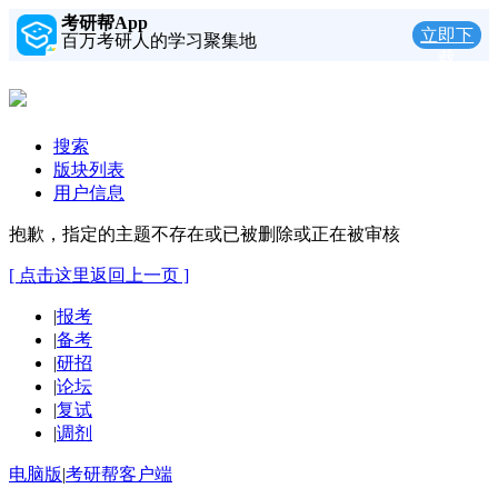
考研帮App
立即下
百万考研人的学习聚集地
载
搜索
版块列表
用户信息
抱歉，指定的主题不存在或已被删除或正在被审核
[ 点击这里返回上一页 ]
|
报考
|
备考
|
研招
|
论坛
|
复试
|
调剂
电脑版
|
考研帮客户端