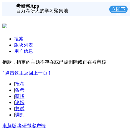
考研帮App
立即下
百万考研人的学习聚集地
载
搜索
版块列表
用户信息
抱歉，指定的主题不存在或已被删除或正在被审核
[ 点击这里返回上一页 ]
|
报考
|
备考
|
研招
|
论坛
|
复试
|
调剂
电脑版
|
考研帮客户端