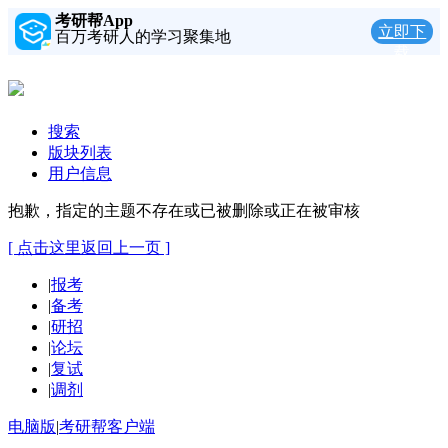
考研帮App
立即下
百万考研人的学习聚集地
载
搜索
版块列表
用户信息
抱歉，指定的主题不存在或已被删除或正在被审核
[ 点击这里返回上一页 ]
|
报考
|
备考
|
研招
|
论坛
|
复试
|
调剂
电脑版
|
考研帮客户端