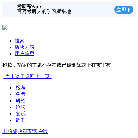
考研帮App
立即下
百万考研人的学习聚集地
载
搜索
版块列表
用户信息
抱歉，指定的主题不存在或已被删除或正在被审核
[ 点击这里返回上一页 ]
|
报考
|
备考
|
研招
|
论坛
|
复试
|
调剂
电脑版
|
考研帮客户端