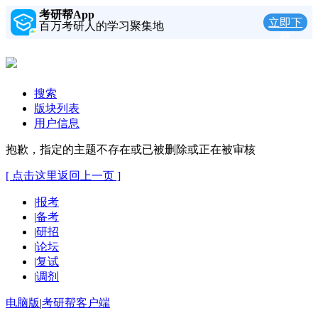
考研帮App
立即下
百万考研人的学习聚集地
载
搜索
版块列表
用户信息
抱歉，指定的主题不存在或已被删除或正在被审核
[ 点击这里返回上一页 ]
|
报考
|
备考
|
研招
|
论坛
|
复试
|
调剂
电脑版
|
考研帮客户端