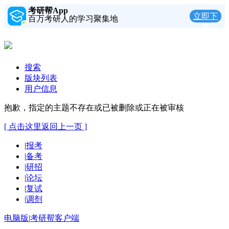
考研帮App
立即下
百万考研人的学习聚集地
载
搜索
版块列表
用户信息
抱歉，指定的主题不存在或已被删除或正在被审核
[ 点击这里返回上一页 ]
|
报考
|
备考
|
研招
|
论坛
|
复试
|
调剂
电脑版
|
考研帮客户端