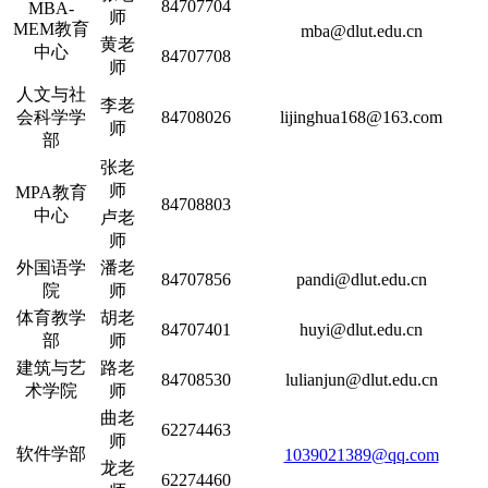
84707704
MBA-
师
MEM教育
mba@dlut.edu.cn
黄老
中心
84707708
师
人文与社
李老
会科学学
84708026
lijinghua168@163.com
师
部
张老
师
MPA教育
84708803
中心
卢老
师
外国语学
潘老
84707856
pandi@dlut.edu.cn
院
师
体育教学
胡老
84707401
huyi@dlut.edu.cn
部
师
建筑与艺
路老
84708530
lulianjun@dlut.edu.cn
术学院
师
曲老
62274463
师
软件学部
1039021389@qq.com
龙老
62274460