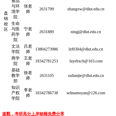
食品
与环
张老
2631799
zhangxw@dlut.edu.cn
境学
师
盘
院
锦
生命
校
与医
宁老
区
2631889
ningj@dlut.edu.cn
药学
师
院
文法
吕老
13804273986
lzf0304@dlut.edu.cn
学院
师
商学
王老
18342781253
fayebxch@163.com
院
师
基础
徐老
教学
2631105
xulianjie@dlut.edu.cn
师
部
知识
李老
产权
18342786738
selinamoyan@126.com
师
学院
速戳，考研高分上岸秘籍免费分享