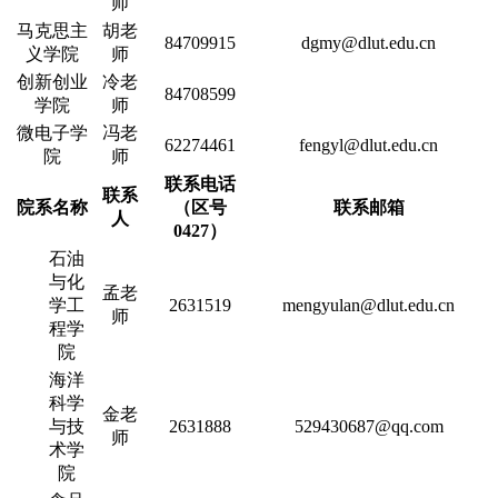
师
马克思主
胡老
84709915
dgmy@dlut.edu.cn
义学院
师
创新创业
冷老
84708599
学院
师
微电子学
冯老
62274461
fengyl@dlut.edu.cn
院
师
联系电话
联系
院系名称
（区号
联系邮箱
人
0427）
石油
与化
孟老
学工
2631519
mengyulan@dlut.edu.cn
师
程学
院
海洋
科学
金老
与技
2631888
529430687@qq.com
师
术学
院