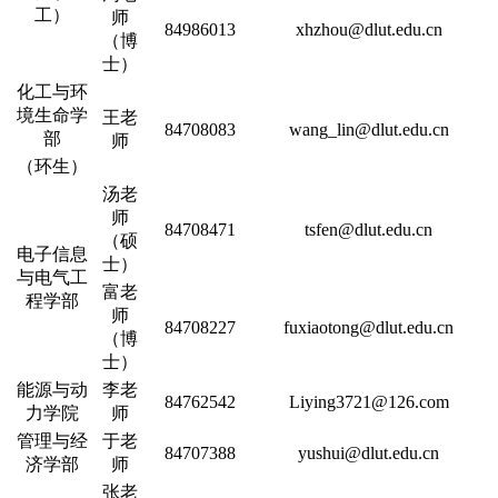
工）
师
84986013
xhzhou@dlut.edu.cn
（博
士）
化工与环
境生命学
王老
84708083
wang_lin@dlut.edu.cn
部
师
（环生）
汤老
师
84708471
tsfen@dlut.edu.cn
（硕
电子信息
士）
与电气工
富老
程学部
师
84708227
fuxiaotong@dlut.edu.cn
（博
士）
能源与动
李老
84762542
Liying3721@126.com
力学院
师
管理与经
于老
84707388
yushui@dlut.edu.cn
济学部
师
张老