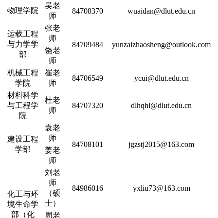
吴老
物理学院
84708370
wuaidan@dlut.edu.cn
师
张老
运载工程
师
与力学学
84709484
yunzaizhaosheng@outlook.com
饶老
部
师
机械工程
崔老
84706549
ycui@dlut.edu.cn
学院
师
材料科学
杜老
与工程学
84707320
dlhqhl@dlut.edu.cn
师
院
袁老
师
建设工程
84708101
jgzstj2015@163.com
学部
姜老
师
刘老
师
84986016
yxliu73@163.com
（硕
化工与环
士）
境生命学
部（化
周老