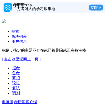
考研帮App
立即下
百万考研人的学习聚集地
载
搜索
版块列表
用户信息
抱歉，指定的主题不存在或已被删除或正在被审核
[ 点击这里返回上一页 ]
|
报考
|
备考
|
研招
|
论坛
|
复试
|
调剂
电脑版
|
考研帮客户端