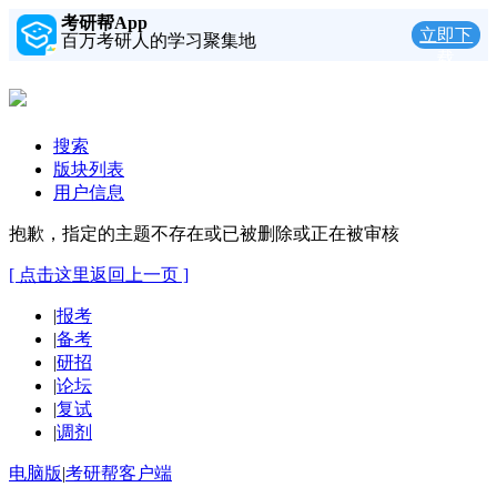
考研帮App
立即下
百万考研人的学习聚集地
载
搜索
版块列表
用户信息
抱歉，指定的主题不存在或已被删除或正在被审核
[ 点击这里返回上一页 ]
|
报考
|
备考
|
研招
|
论坛
|
复试
|
调剂
电脑版
|
考研帮客户端