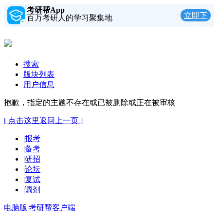
考研帮App
立即下
百万考研人的学习聚集地
载
搜索
版块列表
用户信息
抱歉，指定的主题不存在或已被删除或正在被审核
[ 点击这里返回上一页 ]
|
报考
|
备考
|
研招
|
论坛
|
复试
|
调剂
电脑版
|
考研帮客户端