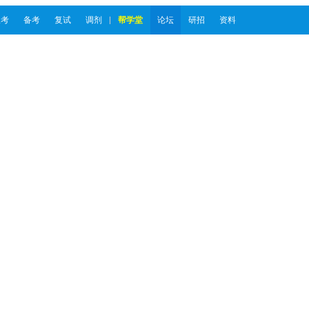
报考
备考
复试
调剂
帮学堂
论坛
研招
资料