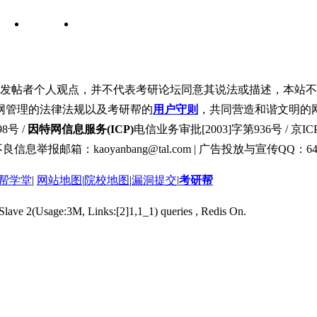
发帖者个人观点，并不代表考研论坛同意其说法或描述，本站不
网管理的法律法规以及考研帮的
用户守则
，共同营造和谐文明的
8号 /
因特网信息服务(ICP)
电信业务审批[2003]字第936号 / 京ICP
良信息举报邮箱：kaoyanbang@tal.com | 广告投放与宣传QQ：649
帮学堂
|
网站地图
|
院校地图
|
漏洞提交
|
考研帮
 Slave 2(Usage:3M, Links:[2]1,1_1) queries , Redis On.