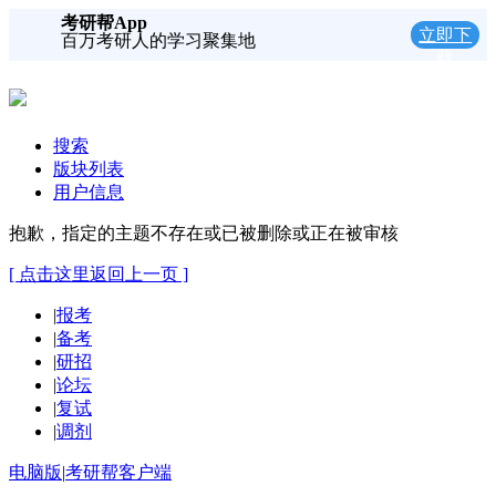
考研帮App
立即下
百万考研人的学习聚集地
载
搜索
版块列表
用户信息
抱歉，指定的主题不存在或已被删除或正在被审核
[ 点击这里返回上一页 ]
|
报考
|
备考
|
研招
|
论坛
|
复试
|
调剂
电脑版
|
考研帮客户端