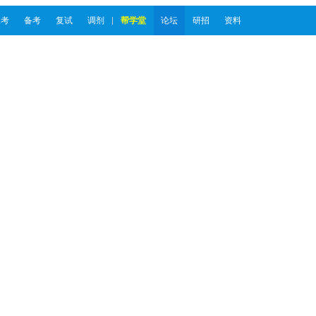
报考
备考
复试
调剂
帮学堂
论坛
研招
资料