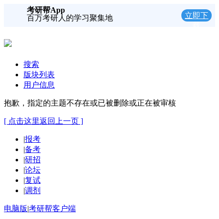
考研帮App
立即下
百万考研人的学习聚集地
载
搜索
版块列表
用户信息
抱歉，指定的主题不存在或已被删除或正在被审核
[ 点击这里返回上一页 ]
|
报考
|
备考
|
研招
|
论坛
|
复试
|
调剂
电脑版
|
考研帮客户端