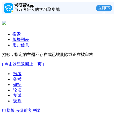
考研帮App
立即下
百万考研人的学习聚集地
载
搜索
版块列表
用户信息
抱歉，指定的主题不存在或已被删除或正在被审核
[ 点击这里返回上一页 ]
|
报考
|
备考
|
研招
|
论坛
|
复试
|
调剂
电脑版
|
考研帮客户端