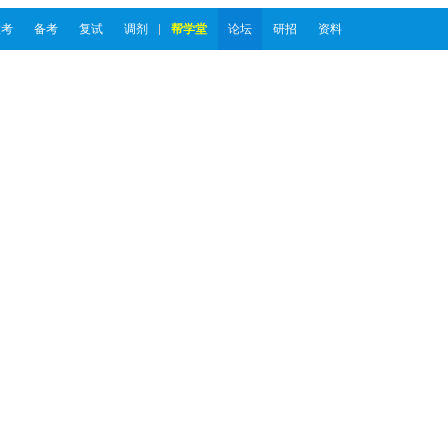
报考
备考
复试
调剂
帮学堂
论坛
研招
资料