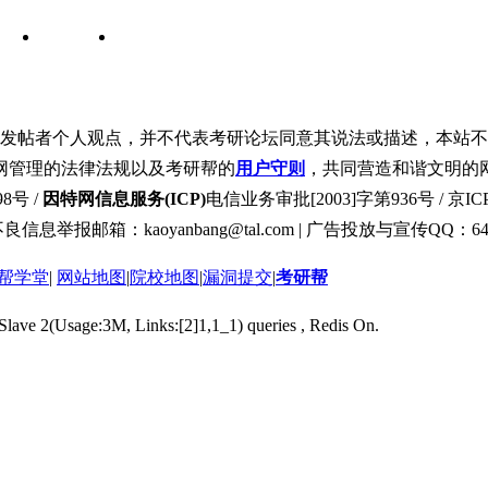
发帖者个人观点，并不代表考研论坛同意其说法或描述，本站不
网管理的法律法规以及考研帮的
用户守则
，共同营造和谐文明的
8号 /
因特网信息服务(ICP)
电信业务审批[2003]字第936号 / 京ICP
良信息举报邮箱：kaoyanbang@tal.com | 广告投放与宣传QQ：649
帮学堂
|
网站地图
|
院校地图
|
漏洞提交
|
考研帮
 Slave 2(Usage:3M, Links:[2]1,1_1) queries , Redis On.