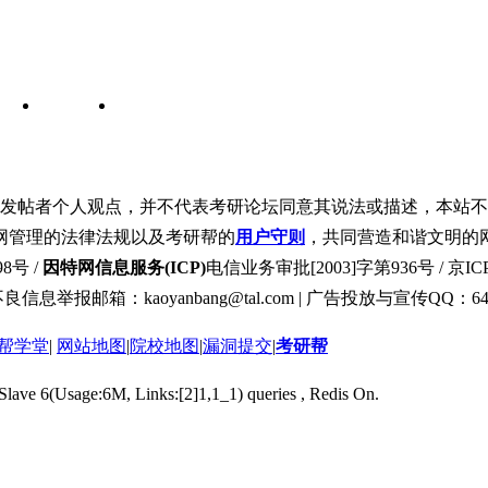
发帖者个人观点，并不代表考研论坛同意其说法或描述，本站不
网管理的法律法规以及考研帮的
用户守则
，共同营造和谐文明的
8号 /
因特网信息服务(ICP)
电信业务审批[2003]字第936号 / 京ICP
良信息举报邮箱：kaoyanbang@tal.com | 广告投放与宣传QQ：649
帮学堂
|
网站地图
|
院校地图
|
漏洞提交
|
考研帮
 Slave 6(Usage:6M, Links:[2]1,1_1) queries , Redis On.