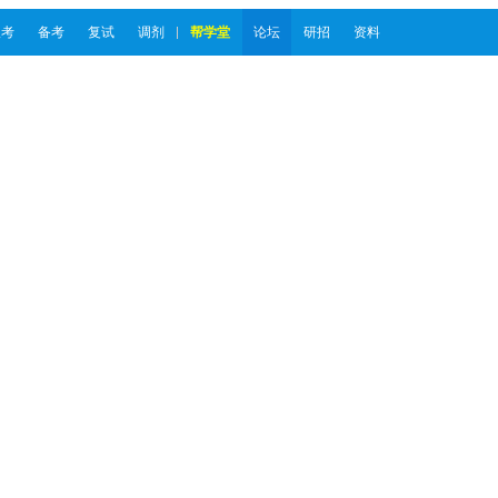
报考
备考
复试
调剂
帮学堂
论坛
研招
资料