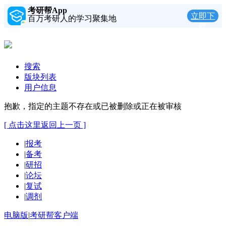
考研帮App
立即下
百万考研人的学习聚集地
载
搜索
版块列表
用户信息
抱歉，指定的主题不存在或已被删除或正在被审核
[ 点击这里返回上一页 ]
|
报考
|
备考
|
研招
|
论坛
|
复试
|
调剂
电脑版
|
考研帮客户端