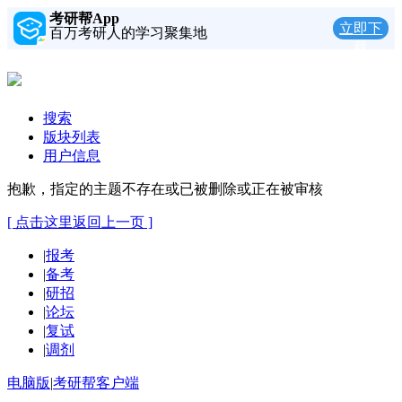
考研帮App
立即下
百万考研人的学习聚集地
载
搜索
版块列表
用户信息
抱歉，指定的主题不存在或已被删除或正在被审核
[ 点击这里返回上一页 ]
|
报考
|
备考
|
研招
|
论坛
|
复试
|
调剂
电脑版
|
考研帮客户端