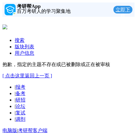
考研帮App
立即下
百万考研人的学习聚集地
载
搜索
版块列表
用户信息
抱歉，指定的主题不存在或已被删除或正在被审核
[ 点击这里返回上一页 ]
|
报考
|
备考
|
研招
|
论坛
|
复试
|
调剂
电脑版
|
考研帮客户端