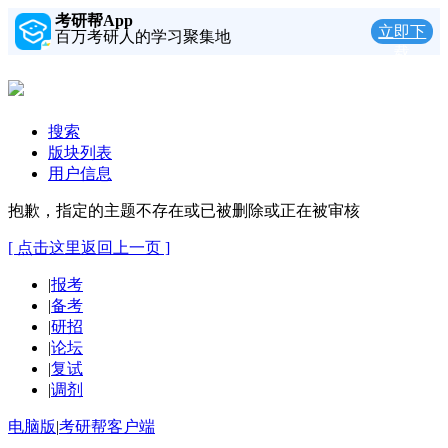
考研帮App
立即下
百万考研人的学习聚集地
载
搜索
版块列表
用户信息
抱歉，指定的主题不存在或已被删除或正在被审核
[ 点击这里返回上一页 ]
|
报考
|
备考
|
研招
|
论坛
|
复试
|
调剂
电脑版
|
考研帮客户端