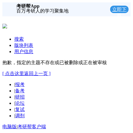
考研帮App
立即下
百万考研人的学习聚集地
载
搜索
版块列表
用户信息
抱歉，指定的主题不存在或已被删除或正在被审核
[ 点击这里返回上一页 ]
|
报考
|
备考
|
研招
|
论坛
|
复试
|
调剂
电脑版
|
考研帮客户端