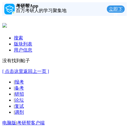
考研帮App
立即下
百万考研人的学习聚集地
载
搜索
版块列表
用户信息
没有找到帖子
[ 点击这里返回上一页 ]
|
报考
|
备考
|
研招
|
论坛
|
复试
|
调剂
电脑版
|
考研帮客户端