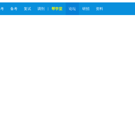
报考
备考
复试
调剂
帮学堂
论坛
研招
资料