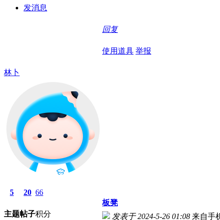
发消息
回复
使用道具
举报
林卜
5
20
66
板凳
主题
帖子
积分
发表于 2024-5-26 01:08
来自手