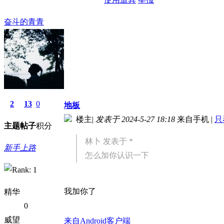
奋斗的青青
2
13
0
地板
楼主
|
发表于 2024-5-27 18:18
来自手机
|
只
主题
帖子
积分
林卜 发表于 *
新手上路
怎么加你认识一下
我加你了
精华
0
威望
来自Android客户端