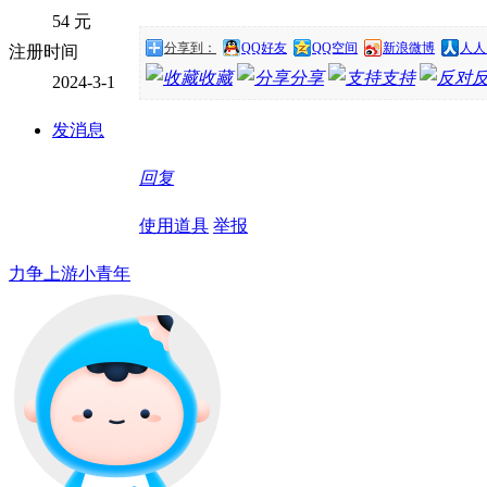
54 元
分享到：
QQ好友
QQ空间
新浪微博
人人
注册时间
收藏
分享
支持
2024-3-1
发消息
回复
使用道具
举报
力争上游小青年