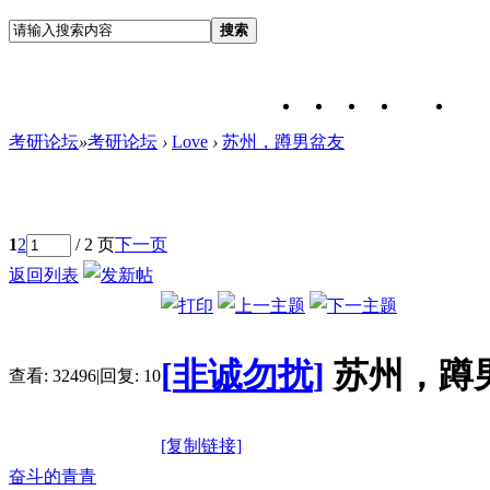
搜索
考研论坛
»
考研论坛
›
Love
›
苏州，蹲男盆友
1
2
/ 2 页
下一页
返回列表
[
非诚勿扰
]
苏州，蹲
查看:
32496
|
回复:
10
[复制链接]
奋斗的青青