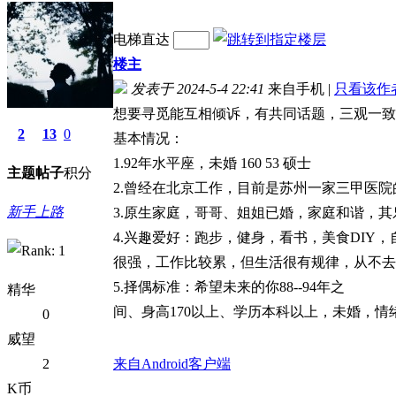
电梯直达
楼主
发表于 2024-5-4 22:41
来自手机
|
只看该作
想要寻觅能互相倾诉，有共同话题，三观一致
2
13
0
基本情况：
1.92年水平座，未婚 160 53 硕士
主题
帖子
积分
2.曾经在北京工作，目前是苏州一家三甲医
新手上路
3.原生家庭，哥哥、姐姐已婚，家庭和谐，其
4.兴趣爱好：跑步，健身，看书，美食DIY，
很强，工作比较累，但生活很有规律，从不去
5.择偶标准：希望未来的你88--94年之
精华
间、身高170以上、学历本科以上，未婚，
0
威望
2
来自Android客户端
K币