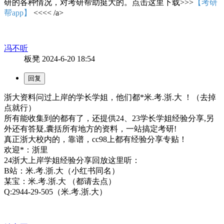
研的各种情况，对考研帮助挺大的。点击这里下载>>>
【考研
帮app】
<<<< /a>
冯不听
板凳
2024-6-20 18:54
浙大资料问过上岸的学长学姐，他们都*米.考.浙.大 ！（去掉
点就行）
所有能收集到的都有了，还提供24、23学长学姐经验分享,另
外还有答疑,囊括所有地方的资料，一站搞定考研!
真正浙大校内的，靠谱，cc98上都有经验分享专贴！
欢迎*：浙里
24浙大上岸学姐经验分享回放这里听：
B站：米.考.浙.大（小红书同名）
某宝：米.考.浙.大 （都请去点）
Q:2944-29-505（米.考.浙.大）