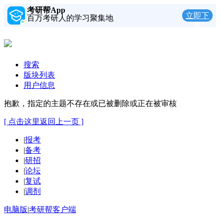
考研帮App
立即下
百万考研人的学习聚集地
载
搜索
版块列表
用户信息
抱歉，指定的主题不存在或已被删除或正在被审核
[ 点击这里返回上一页 ]
|
报考
|
备考
|
研招
|
论坛
|
复试
|
调剂
电脑版
|
考研帮客户端