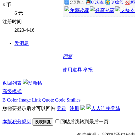
分享到：
QQ好友
QQ空间
新
K币
收藏
分享
支
6 元
注册时间
2023-4-16
发消息
回复
使用道具
举报
返回列表
高级模式
B
Color
Image
Link
Quote
Code
Smilies
您需要登录后才可以回帖
登录
|
注册
本版积分规则
回帖后跳转到最后一页
发表回复
免责声明：所有帖子仅代表