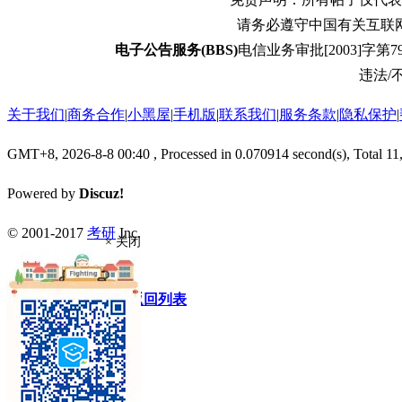
请务必遵守中国有关互联
电子公告服务(BBS)
电信业务审批[2003]字第79
违法/不
关于我们
|
商务合作
|
小黑屋
|
手机版
|
联系我们
|
服务条款
|
隐私保护
|
GMT+8, 2026-8-8 00:40
, Processed in 0.070914 second(s), Total 11
Powered by
Discuz!
© 2001-2017
考研
Inc.
× 关闭
快速回复
返回顶部
返回列表