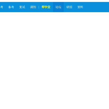
报考
备考
复试
调剂
帮学堂
论坛
研招
资料