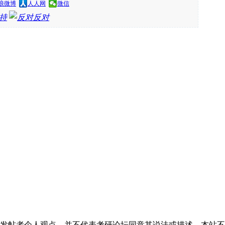
浪微博
人人网
微信
持
反对
发帖者个人观点，并不代表考研论坛同意其说法或描述，本站不