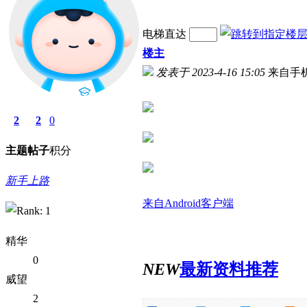
电梯直达
楼主
发表于 2023-4-16 15:05
来自手
2
2
0
主题
帖子
积分
新手上路
来自Android客户端
精华
0
NEW
最新资料推荐
威望
2