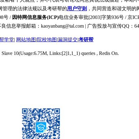
网管理的法律法规以及考研帮的
用户守则
，共同营造和谐文明的
8号 /
因特网信息服务(ICP)
电信业务审批[2003]字第936号 / 京ICP
良信息举报邮箱：kaoyanbang@tal.com | 广告投放与宣传QQ：649
帮学堂
|
网站地图
|
院校地图
|
漏洞提交
|
考研帮
, Slave 10(Usage:6.75M, Links:[2]1,1_1) queries , Redis On.