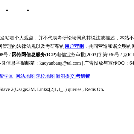
发帖者个人观点，并不代表考研论坛同意其说法或描述，本站不
网管理的法律法规以及考研帮的
用户守则
，共同营造和谐文明的
8号 /
因特网信息服务(ICP)
电信业务审批[2003]字第936号 / 京ICP
良信息举报邮箱：kaoyanbang@tal.com | 广告投放与宣传QQ：649
帮学堂
|
网站地图
|
院校地图
|
漏洞提交
|
考研帮
 Slave 2(Usage:3M, Links:[2]1,1_1) queries , Redis On.