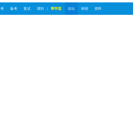
报考
备考
复试
调剂
帮学堂
论坛
研招
资料