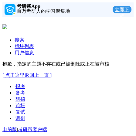
考研帮App
立即下
百万考研人的学习聚集地
载
搜索
版块列表
用户信息
抱歉，指定的主题不存在或已被删除或正在被审核
[ 点击这里返回上一页 ]
|
报考
|
备考
|
研招
|
论坛
|
复试
|
调剂
电脑版
|
考研帮客户端