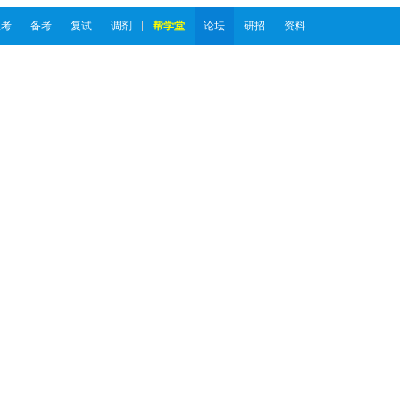
报考
备考
复试
调剂
帮学堂
论坛
研招
资料