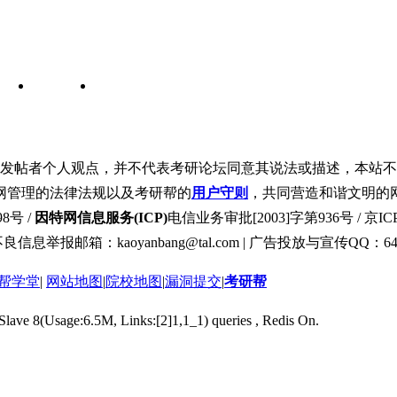
发帖者个人观点，并不代表考研论坛同意其说法或描述，本站不
网管理的法律法规以及考研帮的
用户守则
，共同营造和谐文明的
8号 /
因特网信息服务(ICP)
电信业务审批[2003]字第936号 / 京ICP
良信息举报邮箱：kaoyanbang@tal.com | 广告投放与宣传QQ：649
帮学堂
|
网站地图
|
院校地图
|
漏洞提交
|
考研帮
 Slave 8(Usage:6.5M, Links:[2]1,1_1) queries , Redis On.