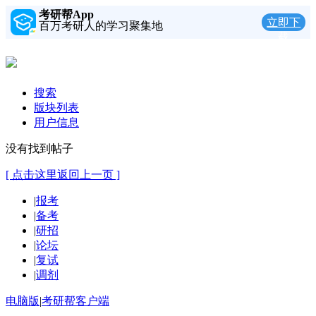
考研帮App
立即下
百万考研人的学习聚集地
载
搜索
版块列表
用户信息
没有找到帖子
[ 点击这里返回上一页 ]
|
报考
|
备考
|
研招
|
论坛
|
复试
|
调剂
电脑版
|
考研帮客户端