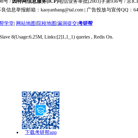
8号 /
因特网信息服务(ICP)
电信业务审批[2003]字第936号 / 京ICP
良信息举报邮箱：kaoyanbang@tal.com | 广告投放与宣传QQ：649
帮学堂
|
网站地图
|
院校地图
|
漏洞提交
|
考研帮
 Slave 8(Usage:6.25M, Links:[2]1,1_1) queries , Redis On.
下载考研帮app