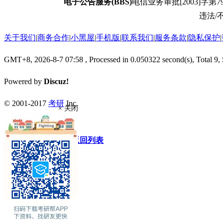
电子公告服务(BBS)
电信业务审批[2003]字第79
违法/不
关于我们
|
商务合作
|
小黑屋
|
手机版
|
联系我们
|
服务条款
|
隐私保护
|
GMT+8, 2026-8-7 07:58
, Processed in 0.050322 second(s), Total 9,
Powered by
Discuz!
© 2001-2017
考研
Inc.
× 关闭
快速回复
返回顶部
返回列表