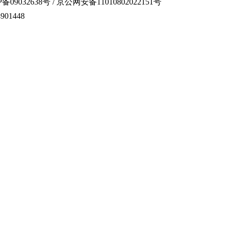
备09032638号 / 京公网安备11010802022151号
01448