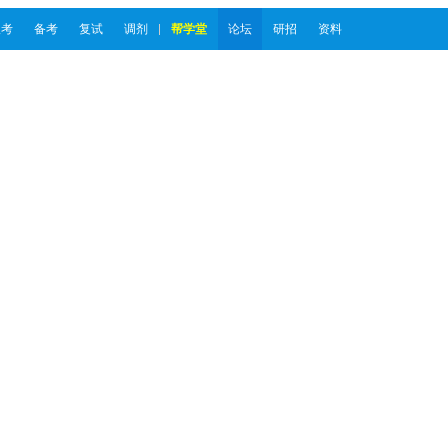
报考
备考
复试
调剂
帮学堂
论坛
研招
资料