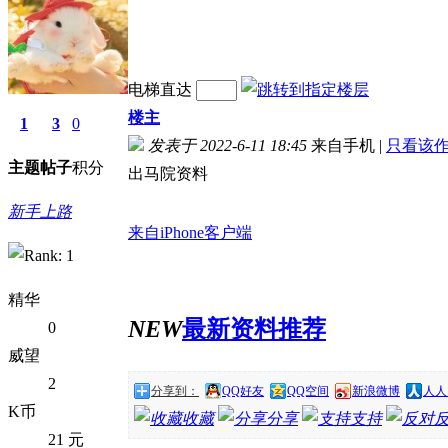
电梯直达
楼主
1
3
0
发表于 2022-6-11 18:45
来自手机
|
只看该
主题
帖子
积分
出马院资料
新手上路
来自iPhone客户端
精华
NEW
最新资料推荐
0
威望
2
分享到：
QQ好友
QQ空间
新浪微博
人人
K币
收藏
分享
支持
21 元