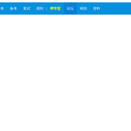
报考
备考
复试
调剂
帮学堂
论坛
研招
资料