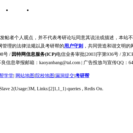
发帖者个人观点，并不代表考研论坛同意其说法或描述，本站不
网管理的法律法规以及考研帮的
用户守则
，共同营造和谐文明的
8号 /
因特网信息服务(ICP)
电信业务审批[2003]字第936号 / 京ICP
良信息举报邮箱：kaoyanbang@tal.com | 广告投放与宣传QQ：649
帮学堂
|
网站地图
|
院校地图
|
漏洞提交
|
考研帮
 Slave 2(Usage:3M, Links:[2]1,1_1) queries , Redis On.