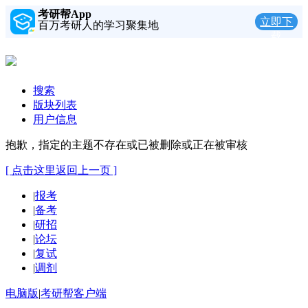
考研帮App
立即下
百万考研人的学习聚集地
载
搜索
版块列表
用户信息
抱歉，指定的主题不存在或已被删除或正在被审核
[ 点击这里返回上一页 ]
|
报考
|
备考
|
研招
|
论坛
|
复试
|
调剂
电脑版
|
考研帮客户端