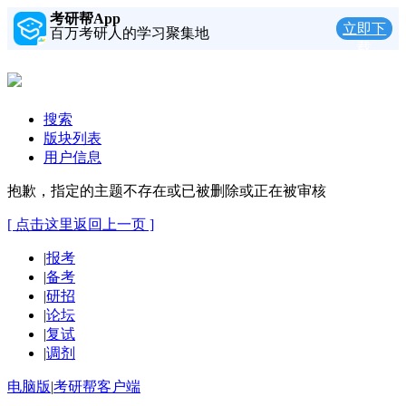
考研帮App
立即下
百万考研人的学习聚集地
载
搜索
版块列表
用户信息
抱歉，指定的主题不存在或已被删除或正在被审核
[ 点击这里返回上一页 ]
|
报考
|
备考
|
研招
|
论坛
|
复试
|
调剂
电脑版
|
考研帮客户端